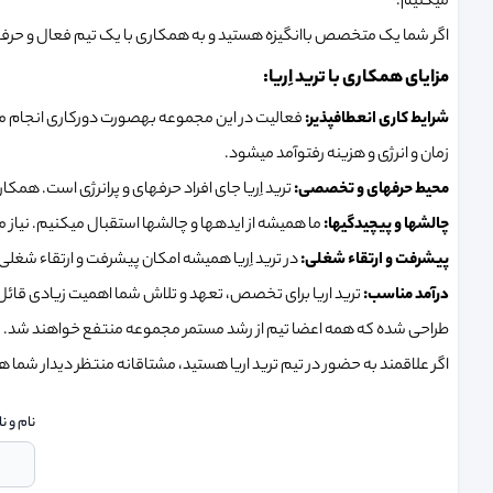
میکنیم.
اگر شما یک متخصص باانگیزه هستید و به همکاری با یک تیم فعال و حرفهای 
مزایای همکاری با ترید اِریا:
شرایط کاری انعطافپذیر:
فعالیت در این مجموعه بهصورت دورکاری انجام میشو
زمان و انرژی و هزینه رفتوآمد میشود.
محیط حرفهای و تخصصی:
ترید اِریا جای افراد حرفهای و پرانرژی است. همک
چالشها و پیچیدگیها:
ما همیشه از ایدهها و چالشها استقبال میکنیم. نیاز
پیشرفت و ارتقاء شغلی:
در ترید اِریا همیشه امکان پیشرفت و ارتقاء شغل
درآمد مناسب:
ترید اریا برای تخصص، تعهد و تلاش شما اهمیت زیادی قائل
طراحی شده که همه اعضا تیم از رشد مستمر مجموعه منتفع خواهند شد.
اگر علاقمند به حضور در تیم ترید اریا هستید، مشتاقانه منتظر دیدار شما 
نام و ن