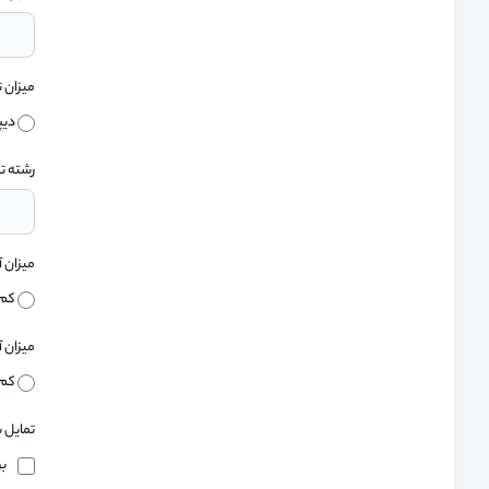
میزان 
دیپ
رشته ت
میزان آ
کم
میزان آ
کم
تمایل 
بر