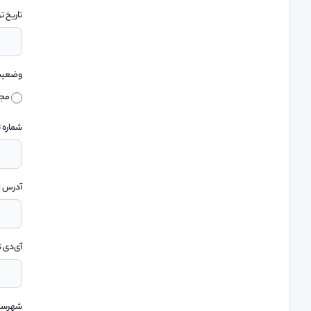
تاریخ ت
وضعیت
مجر
شماره 
آدرس ا
آی‌دی ت
شهرست