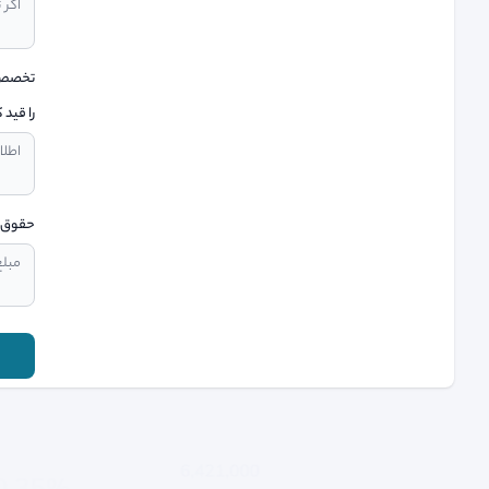
تخصص و
را قید ک
حقوق 