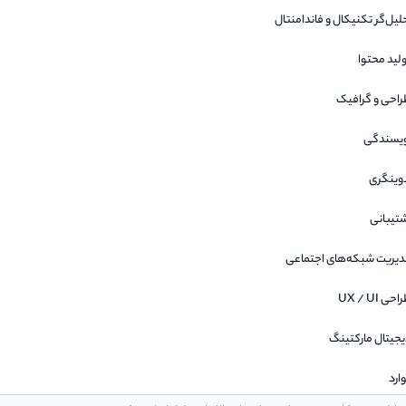
لیل‌گر تکنیکال و فاندامنتال
لید محتوا
احی و گرافیک
یسندگی
وینگری
تیبانی
دیریت شبکه‌های اجتماعی
حی UX / UI
جیتال مارکتینگ
ارد