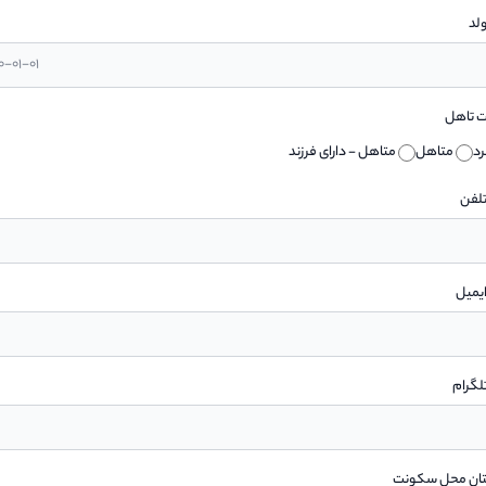
ولد
 تاهل
د
متاهل
متاهل - دارای فرزند
تلفن
یمیل
لگرام
ان محل سکونت