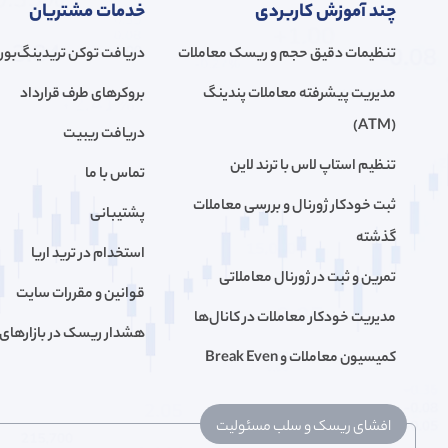
چند آموزش کاربردی
خدمات مشتریان
تنظیمات دقیق حجم و ریسک معاملات
دریافت توکن تریدینگ‌بور
مدیریت پیشرفته معاملات پندینگ
بروکرهای طرف قرارداد
(ATM)
دریافت ریبیت
تنظیم استاپ لاس با ترند لاین
تماس با ما
ثبت خودکار ژورنال و بررسی معاملات
پشتیبانی
گذشته
استخدام در ترید اریا
تمرین و ثبت در ژورنال معاملاتی
قوانین و مقررات سایت
مدیریت خودکار معاملات در کانال‌ها
هشدار ریسک در بازار‌های 
کمیسیون معاملات و Break Even
افشای ریسک و سلب مسئولیت