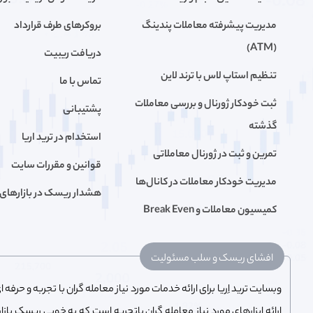
مدیریت پیشرفته معاملات پندینگ
بروکرهای طرف قرارداد
(ATM)
دریافت ریبیت
تنظیم استاپ لاس با ترند لاین
تماس با ما
ثبت خودکار ژورنال و بررسی معاملات
پشتیبانی
گذشته
استخدام در ترید اریا
تمرین و ثبت در ژورنال معاملاتی
قوانین و مقررات سایت
مدیریت خودکار معاملات در کانال‌ها
هشدار ریسک در بازار‌های 
کمیسیون معاملات و Break Even
افشای ریسک و سلب مسئولیت
وبسایت ترید اِریا برای ارائه خدمات مورد نیاز معامله گران با تجربه و حر
ارائه ابزارهای مورد نیاز معامله گران باتجربه است که به خوبی ریسک باز